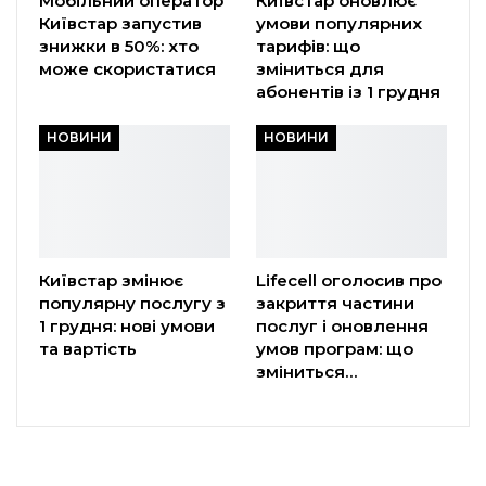
Мобільний оператор
Київстар оновлює
Київстар запустив
умови популярних
знижки в 50%: хто
тарифів: що
може скористатися
зміниться для
абонентів із 1 грудня
НОВИНИ
НОВИНИ
Київстар змінює
Lifecell оголосив про
популярну послугу з
закриття частини
1 грудня: нові умови
послуг і оновлення
та вартість
умов програм: що
зміниться…