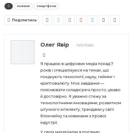
новини
смартфони
Поділитись
Олег Явір
1412 Posts
Я працюю в цифрових медіа понад 7
років і спеціалізуюся на темах, що
поєднують технології, науку, геймінг і
криптовалюту. Моє завдання —
пояснювати складні речі просто, цікаво
й достовірно. Я уважно стежу за
технологічними інноваціями, розвитком
штучного інтелекту, трендами у світі
блокчейну та новинами з ігрової
індустрії.
У своїх матеріалах я поєдную