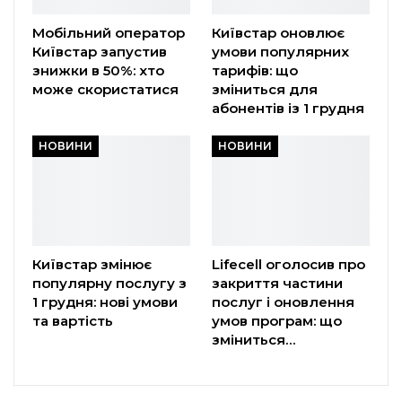
Мобільний оператор
Київстар оновлює
Київстар запустив
умови популярних
знижки в 50%: хто
тарифів: що
може скористатися
зміниться для
абонентів із 1 грудня
НОВИНИ
НОВИНИ
Київстар змінює
Lifecell оголосив про
популярну послугу з
закриття частини
1 грудня: нові умови
послуг і оновлення
та вартість
умов програм: що
зміниться…