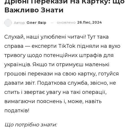
Дрібні Перекази На Картку: Що
Важливо Знати
оновлено
26 Лис, 2024
Автор
Олег Явір
Слухай, наші улюблені читачі! Тут така
справа — експерти TikTok підняли на вухо
тривогу щодо потенційних штрафів для
українців. Якщо ти отримуєш маленькі
грошові перекази на свою картку, готуйся
давати звіт. Податкова служба, звісно, не
спить і звертає увагу на такі операції,
вимагаючи пояснень і, може, навіть
податків!
Що потрібно знати: