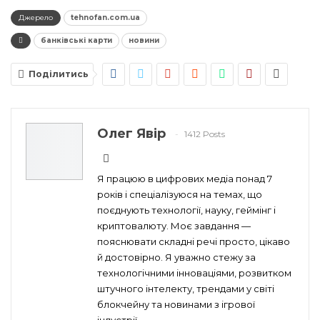
Джерело
tehnofan.com.ua
банківські карти
новини
Поділитись
Олег Явір
1412 Posts
Я працюю в цифрових медіа понад 7
років і спеціалізуюся на темах, що
поєднують технології, науку, геймінг і
криптовалюту. Моє завдання —
пояснювати складні речі просто, цікаво
й достовірно. Я уважно стежу за
технологічними інноваціями, розвитком
штучного інтелекту, трендами у світі
блокчейну та новинами з ігрової