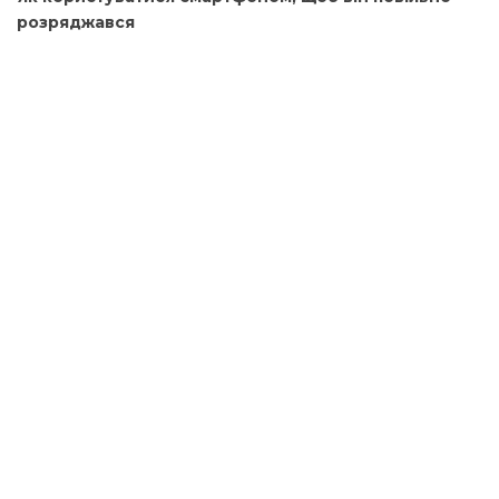
розряджався