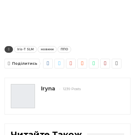
Iris-T SLM
новини
ППО
Поділитись
Iryna
1239 Posts
Читайте Також