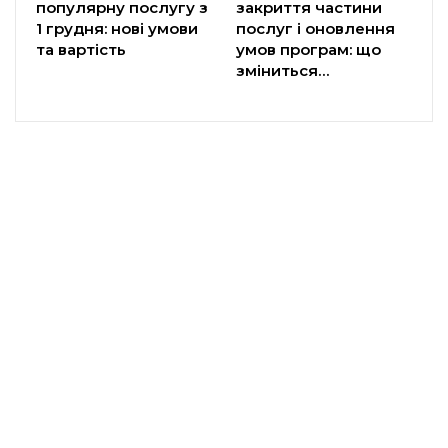
популярну послугу з
закриття частини
1 грудня: нові умови
послуг і оновлення
та вартість
умов програм: що
зміниться…