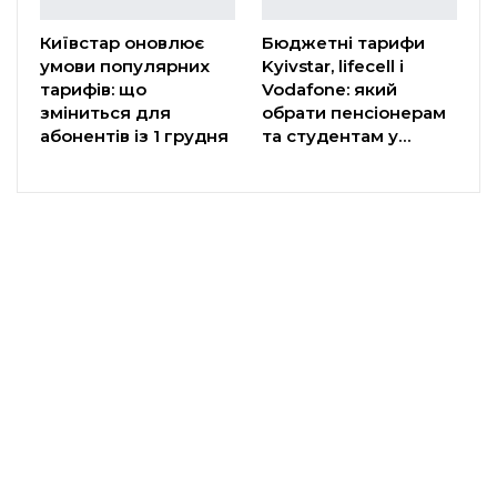
Київстар оновлює
Бюджетні тарифи
умови популярних
Kyivstar, lifecell і
тарифів: що
Vodafone: який
зміниться для
обрати пенсіонерам
абонентів із 1 грудня
та студентам у…