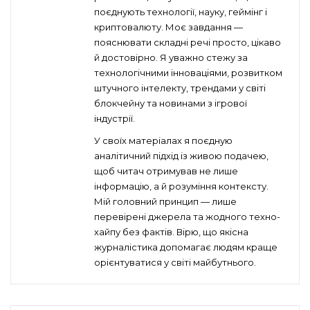
поєднують технології, науку, геймінг і
криптовалюту. Моє завдання —
пояснювати складні речі просто, цікаво
й достовірно. Я уважно стежу за
технологічними інноваціями, розвитком
штучного інтелекту, трендами у світі
блокчейну та новинами з ігрової
індустрії.
У своїх матеріалах я поєдную
аналітичний підхід із живою подачею,
щоб читач отримував не лише
інформацію, а й розуміння контексту.
Мій головний принцип — лише
перевірені джерела та жодного техно-
хайпу без фактів. Вірю, що якісна
журналістика допомагає людям краще
орієнтуватися у світі майбутнього.