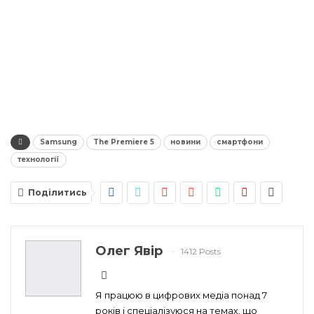
Samsung
The Premiere 5
новини
смартфони
технології
Поділитись
Олег Явір
1412 Posts
Я працюю в цифрових медіа понад 7
років і спеціалізуюся на темах, що