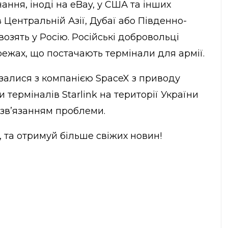
ння, іноді на eBay, у США та інших
 Центральній Азії, Дубаї або Південно-
возять у Росію. Російські добровольці
режах, що постачають термінали для армії.
язалися з компанією SpaceX з приводу
терміналів Starlink на території України
зв’язанням проблеми.
, та отримуй більше свіжих новин!