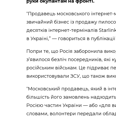
руки окупантам на фронті.
“Продавець московського інтернет-м
звичайний бізнес із продажу пилосо
десятків інтернет-терміналів Starli
в Україні,” — говориться в публікації
Попри те, що Росія заборонила вико
з’явилося безліч посередників, які 
російським військам. Це підриває пе
використовували ЗСУ, що також вико
“Московський продавець, який в інт
більшість його замовлень надходить
Росією частин України — або «для в
словами, волонтери передали облад