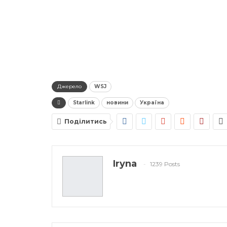
Джерело
WSJ
Starlink
новини
Україна
Поділитись
Iryna
1239 Posts