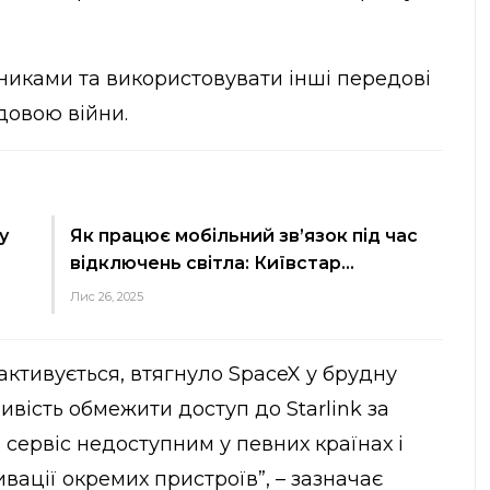
тниками та використовувати інші передові
довою війни.
у
Як працює мобільний зв’язок під час
відключень світла: Київстар…
Лис 26, 2025
ктивується, втягнуло SpaceX у брудну
ливість обмежити доступ до Starlink за
сервіс недоступним у певних країнах і
вації окремих пристроїв”, – зазначає