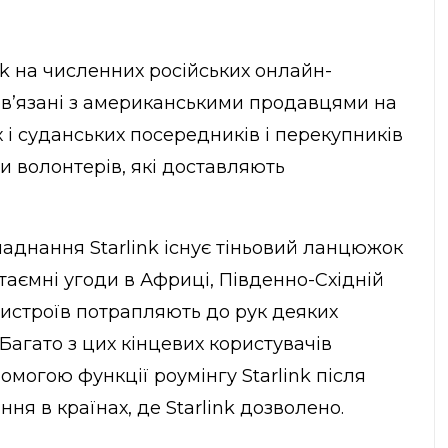
k на численних російських онлайн-
пов’язані з американськими продавцями на
 і суданських посередників і перекупників
и волонтерів, які доставляють
аднання Starlink існує тіньовий ланцюжок
таємні угоди в Африці, Південно-Східній
пристроїв потрапляють до рук деяких
 Багато з цих кінцевих користувачів
омогою функції роумінгу Starlink після
ня в країнах, де Starlink дозволено.