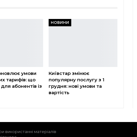
НОВИНИ
оновлює умови
Київстар змінює
х тарифів: що
популярну послугу з 1
 для абонентів із
грудня: нові умови та
вартість
ри використанні матеріалів
в'язкове.