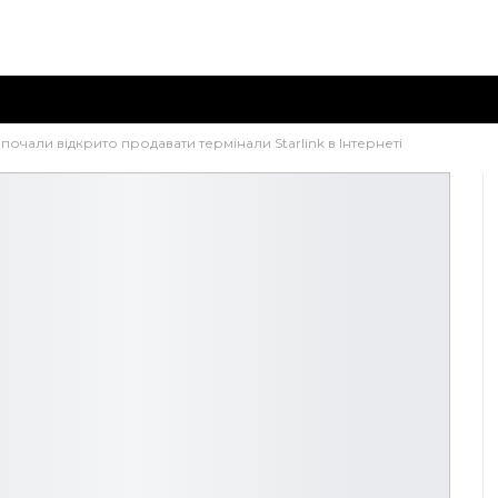
почали відкрито продавати термінали Starlink в Інтернеті