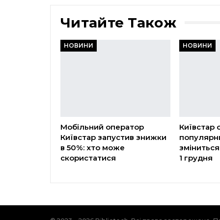
Читайте Також
НОВИНИ
НОВИНИ
Мобільний оператор
Київстар 
Київстар запустив знижки
популярни
в 50%: хто може
зміниться
скористатися
1 грудня