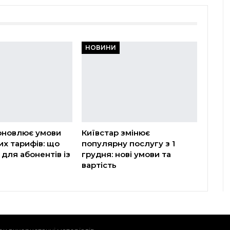
НОВИНИ
оновлює умови
Київстар змінює
х тарифів: що
популярну послугу з 1
 для абонентів із
грудня: нові умови та
вартість