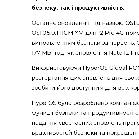
безпеку, так і продуктивність.
Останнє оновлення під назвою OS1.0
OS1.0.5.0.THGMIXM для 12 Pro 4G пр
виправленням безпеки за червень. 
177 МБ, тоді як оновлення Note 12 Pro
Використовуючи HyperOS Global ROM
розгортання цих оновлень для своїх
зробити його доступним для всіх к
HyperOS було розроблено компанією
функції безпеки та продуктивності 
надання своєчасних оновлень прог
вразливостей безпеки та покращення