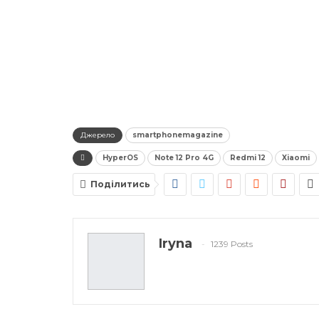
Джерело
smartphonemagazine
HyperOS
Note 12 Pro 4G
Redmi 12
Xiaomi
Поділитись
Iryna
1239 Posts