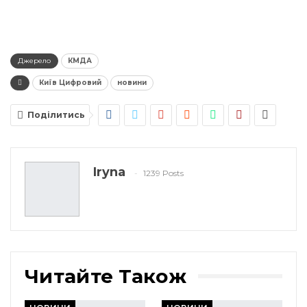
Джерело
КМДА
Київ Цифровий
новини
Поділитись
Iryna
1239 Posts
Читайте Також