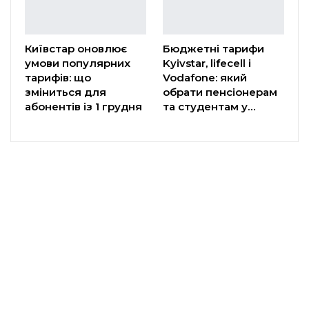
Київстар оновлює
Бюджетні тарифи
умови популярних
Kyivstar, lifecell і
тарифів: що
Vodafone: який
зміниться для
обрати пенсіонерам
абонентів із 1 грудня
та студентам у…