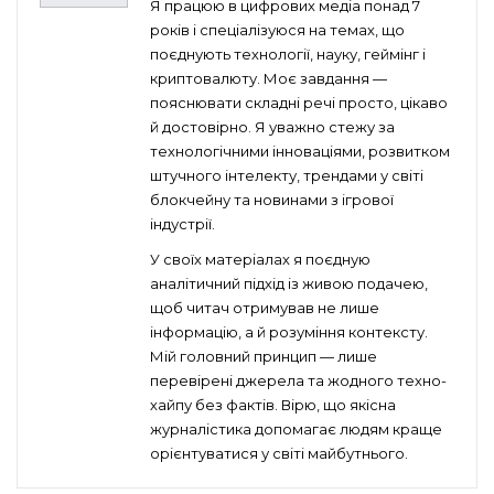
Я працюю в цифрових медіа понад 7
років і спеціалізуюся на темах, що
поєднують технології, науку, геймінг і
криптовалюту. Моє завдання —
пояснювати складні речі просто, цікаво
й достовірно. Я уважно стежу за
технологічними інноваціями, розвитком
штучного інтелекту, трендами у світі
блокчейну та новинами з ігрової
індустрії.
У своїх матеріалах я поєдную
аналітичний підхід із живою подачею,
щоб читач отримував не лише
інформацію, а й розуміння контексту.
Мій головний принцип — лише
перевірені джерела та жодного техно-
хайпу без фактів. Вірю, що якісна
журналістика допомагає людям краще
орієнтуватися у світі майбутнього.