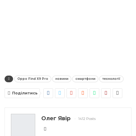
Oppo Find X9 Pro
новини
смартфони
технології
Поділитись
Олег Явір
1412 Posts