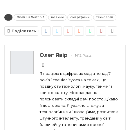
OnePlus Watch 3
новини
смартфони
технології
Поділитись
Олег Явір
1412 Posts
Я працюю в цифрових медіа понад 7
років і спеціалізуюся на темах, що
поєднують технології, науку, геймінг і
криптовалюту. Моє завдання —
пояснювати складні речі просто, цікаво
й достовірно. Я уважно стежу за
технологічними інноваціями, розвитком
штучного інтелекту, трендами у світі
блокчейну та новинами з ігрової