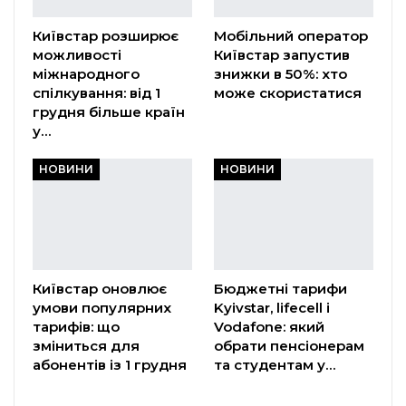
Київстар розширює
Мобільний оператор
можливості
Київстар запустив
міжнародного
знижки в 50%: хто
спілкування: від 1
може скористатися
грудня більше країн
у…
НОВИНИ
НОВИНИ
Київстар оновлює
Бюджетні тарифи
умови популярних
Kyivstar, lifecell і
тарифів: що
Vodafone: який
зміниться для
обрати пенсіонерам
абонентів із 1 грудня
та студентам у…