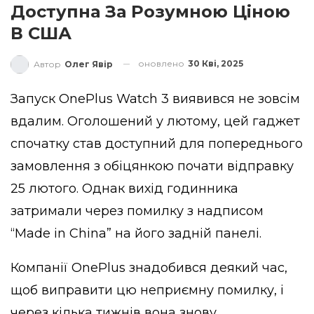
Доступна За Розумною Ціною
В США
оновлено
30 Кві, 2025
Автор
Олег Явір
Запуск OnePlus Watch 3 виявився не зовсім
вдалим. Оголошений у лютому, цей гаджет
спочатку став доступний для попереднього
замовлення з обіцянкою почати відправку
25 лютого. Однак вихід годинника
затримали через помилку з надписом
“Made in China” на його задній панелі.
Компанії OnePlus знадобився деякий час,
щоб виправити цю неприємну помилку, і
через кілька тижнів вона знову