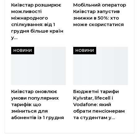
Київстар розширює
Мобільний оператор
можливості
Київстар запустив
міжнародного
знижки в 50%: хто
спілкування: від 1
може скористатися
грудня більше країн
у…
НОВИНИ
НОВИНИ
Київстар оновлює
Бюджетні тарифи
умови популярних
Kyivstar, lifecell і
тарифів: що
Vodafone: який
зміниться для
обрати пенсіонерам
абонентів із 1 грудня
та студентам у…