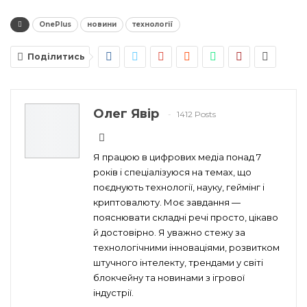
OnePlus
новини
технології
Поділитись
Олег Явір
1412 Posts
Я працюю в цифрових медіа понад 7
років і спеціалізуюся на темах, що
поєднують технології, науку, геймінг і
криптовалюту. Моє завдання —
пояснювати складні речі просто, цікаво
й достовірно. Я уважно стежу за
технологічними інноваціями, розвитком
штучного інтелекту, трендами у світі
блокчейну та новинами з ігрової
індустрії.