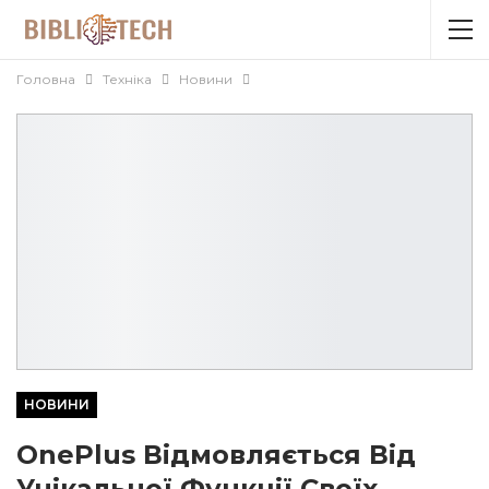
Головна
Техніка
Новини
НОВИНИ
OnePlus Відмовляється Від
Унікальної Функції Своїх