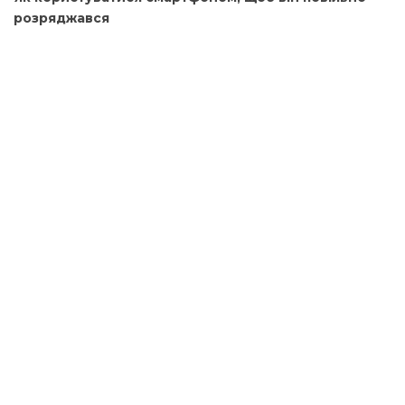
розряджався