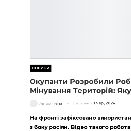
НОВИНИ
Окупанти Розробили Роб
Мінування Територій: Як
оновлено
1 Чер, 2024
Автор
Iryna
На фронті зафіксовано використа
з боку росіян. Відео такого робота