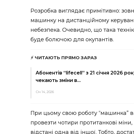
Розробка виглядає примітивно: зов
машинку на дистанційному керуванні
небезпека. Очевидно, що така техніка
буде болючою для окупантів.
⚡ ЧИТАЮТЬ ПРЯМО ЗАРАЗ
Абонентів “lifecell” з 21 січня 2026 рок
чекають зміни в…
Січ 14, 2026
При цьому свою роботу “машинка” вик
провезти чотири протитанкові міни,
відстані одна від іншої. Тобто, дост