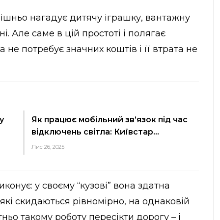
нішньо нагадує дитячу іграшку, вантажну
. Але саме в цій простоті і полягає
 не потребує значних коштів і її втрата не
у
Як працює мобільний зв’язок під час
відключень світла: Київстар…
Лис 26, 2025
онує: у своєму “кузові” вона здатна
 які скидаються рівномірно, на однаковій
атньо такому роботу пересікти дорогу – і