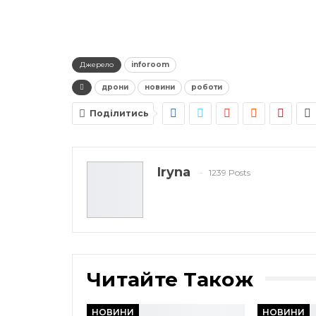
Джерело
inforoom
дрони
новини
роботи
Поділитись
Iryna
1239 Posts
Читайте Також
НОВИНИ
НОВИНИ