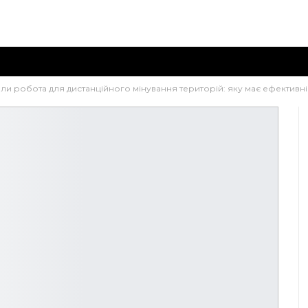
и робота для дистанційного мінування територій: яку має ефективні