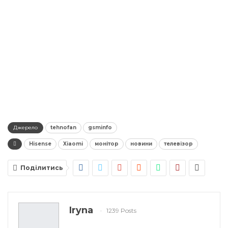
Джерело
tehnofan
gsminfo
Hisense
Xiaomi
монітор
новини
телевізор
Поділитись
Iryna
1239 Posts