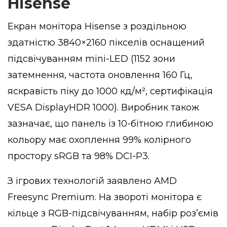
Hisense
Екран монітора Hisense з роздільною
здатністю 3840×2160 пікселів оснащений
підсвічуванням mini-LED (1152 зони
затемнення, частота оновлення 160 Гц,
яскравість піку до 1000 кд/м², сертифікація
VESA DisplayHDR 1000). Виробник також
зазначає, що панель із 10-бітною глибиною
кольору має охоплення 99% колірного
простору sRGB та 98% DCI-P3.
З ігрових технологій заявлено AMD
Freesync Premium. На звороті монітора є
кільце з RGB-підсвічуванням, набір роз’ємів