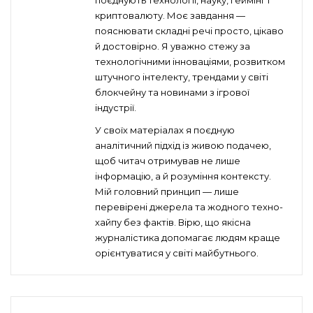
поєднують технології, науку, геймінг і
криптовалюту. Моє завдання —
пояснювати складні речі просто, цікаво
й достовірно. Я уважно стежу за
технологічними інноваціями, розвитком
штучного інтелекту, трендами у світі
блокчейну та новинами з ігрової
індустрії.
У своїх матеріалах я поєдную
аналітичний підхід із живою подачею,
щоб читач отримував не лише
інформацію, а й розуміння контексту.
Мій головний принцип — лише
перевірені джерела та жодного техно-
хайпу без фактів. Вірю, що якісна
журналістика допомагає людям краще
орієнтуватися у світі майбутнього.