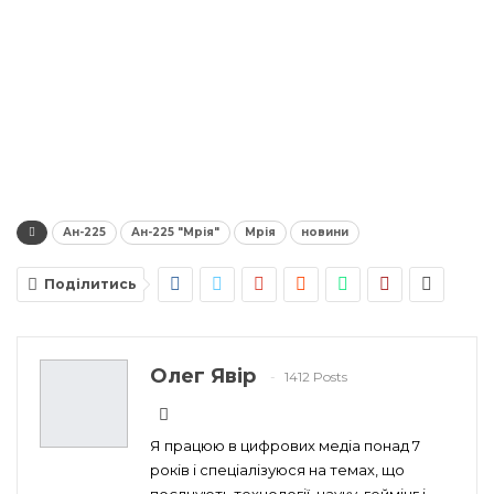
Ан-225
Ан-225 "Мрія"
Мрія
новини
Поділитись
Олег Явір
1412 Posts
Я працюю в цифрових медіа понад 7
років і спеціалізуюся на темах, що