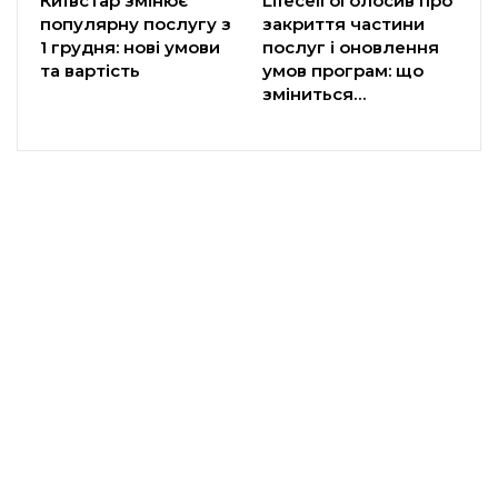
Київстар змінює
Lifecell оголосив про
популярну послугу з
закриття частини
1 грудня: нові умови
послуг і оновлення
та вартість
умов програм: що
зміниться…