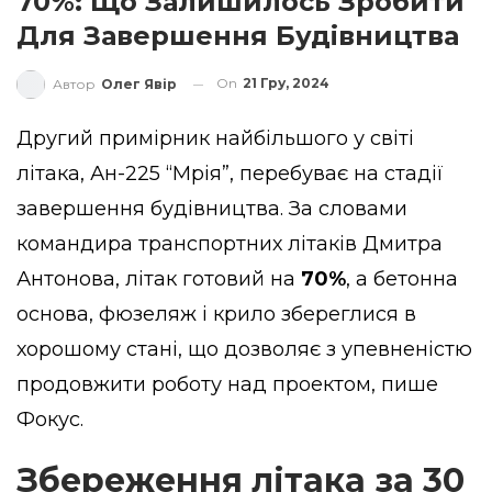
70%: Що Залишилось Зробити
Для Завершення Будівництва
On
21 Гру, 2024
Автор
Олег Явір
Другий примірник найбільшого у світі
літака, Ан-225 “Мрія”, перебуває на стадії
завершення будівництва. За словами
командира транспортних літаків Дмитра
Антонова, літак готовий на
70%
, а бетонна
основа, фюзеляж і крило збереглися в
хорошому стані, що дозволяє з упевненістю
продовжити роботу над проектом,
пише
Фокус.
Збереження літака за 30