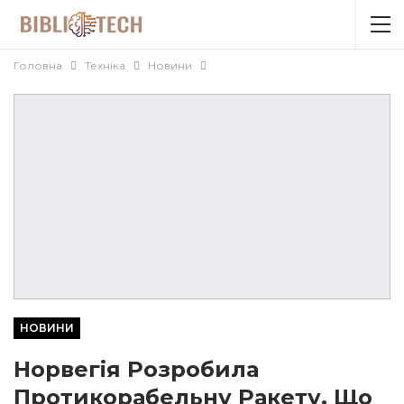
Головна
Техніка
Новини
НОВИНИ
Норвегія Розробила
Протикорабельну Ракету, Що