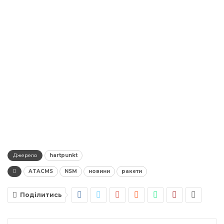
Джерело
hartpunkt
ATACMS
NSM
новини
ракети
Поділитись