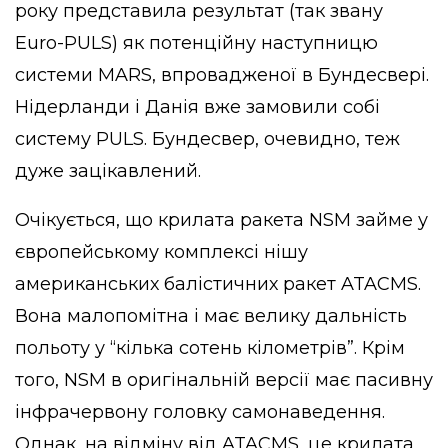
року представила результат (так звану
Euro-PULS) як потенційну наступницю
системи MARS, впровадженої в Бундесвері.
Нідерланди і Данія вже замовили собі
систему PULS. Бундесвер, очевидно, теж
дуже зацікавлений.
Очікується, що крилата ракета NSM займе у
європейському комплексі нішу
американських балістичних ракет ATACMS.
Вона малопомітна і має велику дальність
польоту у “кілька сотень кілометрів”. Крім
того, NSM в оригінальній версії має пасивну
інфрачервону головку самонаведення.
Однак, на відміну від ATACMS, це крилата