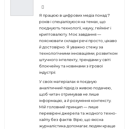
Я працюю в цифрових медіа понад 7
років і спеціалізуюся на темах, що
поєднують технології, науку, геймінг і
криптовалюту. Моє завдання —
пояснювати складні речі просто, цікаво
й достовірно. Я уважно стежу за
технологічними інноваціями, розвитком
штучного інтелекту, трендами у світі
блокчейну та новинами з ігрової
індустрії.
У своїх матеріалах я поєдную
аналітичний підхід із живою подачею,
щоб читач отримував не лише
інформацію, а й розуміння контексту.
Мій головний принцип — лише
перевірені джерела та жодного техно-
хайпу без фактів. Вірю, що якісна
журналістика допомагає людям краще