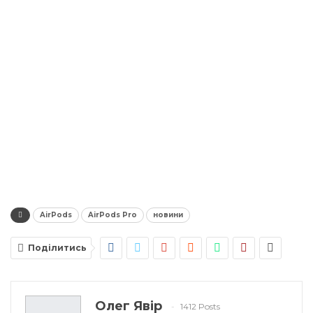
AirPods
AirPods Pro
новини
Поділитись
Олег Явір
1412 Posts