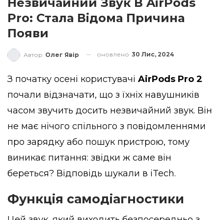
Незвичайний Звук В AirPods
Pro: Стала Відома Причина
Появи
оновлено
30 Лис, 2024
Автор
Олег Явір
З початку осені користувачі
AirPods Pro 2
почали відзначати, що з їхніх навушників
часом звучить досить незвичайний звук. Він
не має нічого спільного з повідомленнями
про зарядку або пошук пристрою, тому
виникає питання: звідки ж саме він
береться? Відповідь шукали в
iTech
.
Функція самодіагностики
Цей звук, який виходить безпосередньо з