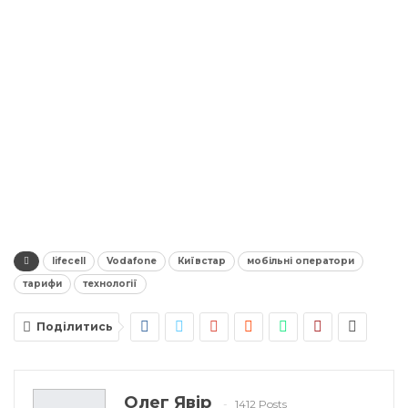
lifecell
Vodafone
Київстар
мобільні оператори
тарифи
технології
Поділитись
Олег Явір
1412 Posts