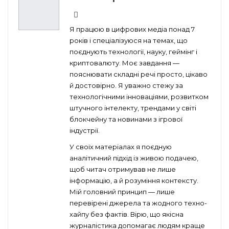
Я працюю в цифрових медіа понад 7
років і спеціалізуюся на темах, що
поєднують технології, науку, геймінг і
криптовалюту. Моє завдання —
пояснювати складні речі просто, цікаво
й достовірно. Я уважно стежу за
технологічними інноваціями, розвитком
штучного інтелекту, трендами у світі
блокчейну та новинами з ігрової
індустрії.
У своїх матеріалах я поєдную
аналітичний підхід із живою подачею,
щоб читач отримував не лише
інформацію, а й розуміння контексту.
Мій головний принцип — лише
перевірені джерела та жодного техно-
хайпу без фактів. Вірю, що якісна
журналістика допомагає людям краще