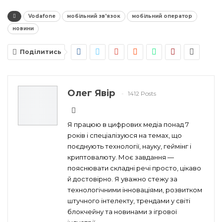
Vodafone
мобільний зв'язок
мобільний оператор
новини
Поділитись
Олег Явір
1412 Posts
Я працюю в цифрових медіа понад 7
років і спеціалізуюся на темах, що
поєднують технології, науку, геймінг і
криптовалюту. Моє завдання —
пояснювати складні речі просто, цікаво
й достовірно. Я уважно стежу за
технологічними інноваціями, розвитком
штучного інтелекту, трендами у світі
блокчейну та новинами з ігрової