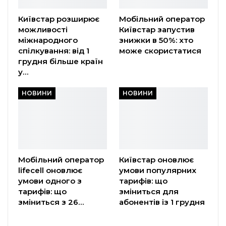
Київстар розширює
Мобільний оператор
можливості
Київстар запустив
міжнародного
знижки в 50%: хто
спілкування: від 1
може скористатися
грудня більше країн
у…
НОВИНИ
НОВИНИ
Мобільний оператор
Київстар оновлює
lifecell оновлює
умови популярних
умови одного з
тарифів: що
тарифів: що
зміниться для
зміниться з 26…
абонентів із 1 грудня