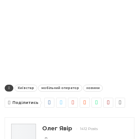
Київстар
мобільний оператор
новини
Поділитись
Олег Явір
1412 Posts