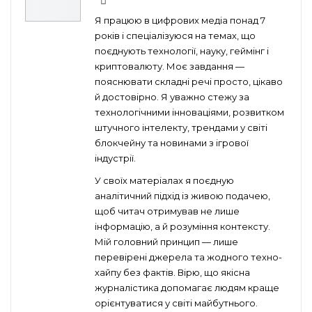
Я працюю в цифрових медіа понад 7
років і спеціалізуюся на темах, що
поєднують технології, науку, геймінг і
криптовалюту. Моє завдання —
пояснювати складні речі просто, цікаво
й достовірно. Я уважно стежу за
технологічними інноваціями, розвитком
штучного інтелекту, трендами у світі
блокчейну та новинами з ігрової
індустрії.
У своїх матеріалах я поєдную
аналітичний підхід із живою подачею,
щоб читач отримував не лише
інформацію, а й розуміння контексту.
Мій головний принцип — лише
перевірені джерела та жодного техно-
хайпу без фактів. Вірю, що якісна
журналістика допомагає людям краще
орієнтуватися у світі майбутнього.