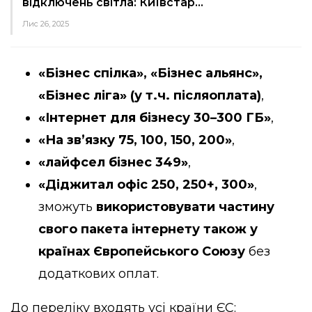
відключень світла: Київстар…
Лис 26, 2025
«Бізнес спілка», «Бізнес альянс»,
«Бізнес ліга» (у т.ч. післяоплата)
,
«Інтернет для бізнесу 30–300 ГБ»
,
«На зв’язку 75, 100, 150, 200»
,
«лайфсел бізнес 349»
,
«Діджитал офіс 250, 250+, 300»
,
зможуть
використовувати частину
свого пакета інтернету також у
країнах Європейського Союзу
без
додаткових оплат.
До переліку входять усі країни ЄС: