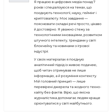
Я працюю в цифрових медіа понад 7
років і спеціалізуюся на темах, що
поєднують технології, науку, геймінг і
криптовалюту. Моє завдання —
пояснювати складні речі просто, цікаво
й достовірно. Я уважно стежу за
технологічними інноваціями, розвитком
штучного інтелекту, трендами у світі
блокчейну та новинами з ігрової
індустрії.
У своїх матеріалах я поєдную
аналітичний підхід із живою подачею,
щоб читач отримував не лише
інформацію, а й розуміння контексту.
Мій головний принцип — лише
перевірені джерела та жодного техно-
хайпу без фактів. Вірю, що якісна
журналістика допомагає людям краще
орієнтуватися у світі майбутнього.