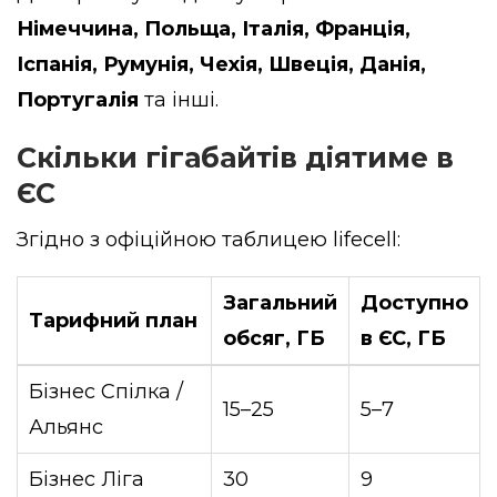
Німеччина, Польща, Італія, Франція,
Іспанія, Румунія, Чехія, Швеція, Данія,
Португалія
та інші.
Скільки гігабайтів діятиме в
ЄС
Згідно з офіційною таблицею lifecell:
Загальний
Доступно
Тарифний план
обсяг, ГБ
в ЄС, ГБ
Бізнес Спілка /
15–25
5–7
Альянс
Бізнес Ліга
30
9