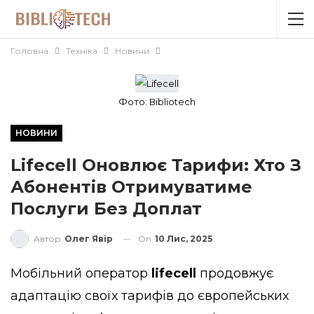
Головна
Техніка
Новини
Фото: Вibliotech
НОВИНИ
Lifecell Оновлює Тарифи: Хто З
Абонентів Отримуватиме
Послуги Без Доплат
On
10 Лис, 2025
Автор
Олег Явір
Мобільний оператор
lifecell
продовжує
адаптацію своїх тарифів до європейських