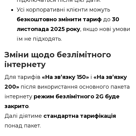
підключаться після цієї дати.
Усі корпоративні клієнти можуть
безкоштовно змінити тариф
до
30
листопада 2025 року
, якщо нові умови
їм не підходять.
Зміни щодо безлімітного
інтернету
Для тарифів
«На зв’язку 150»
і
«На зв’язку
200»
після використання основного пакета
інтернету
режим безлімітного 2G буде
закрито
.
Далі діятиме
стандартна тарифікація
понад пакет.