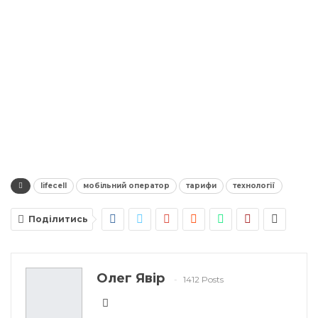
lifecell
мобільний оператор
тарифи
технології
Поділитись
Олег Явір
1412 Posts