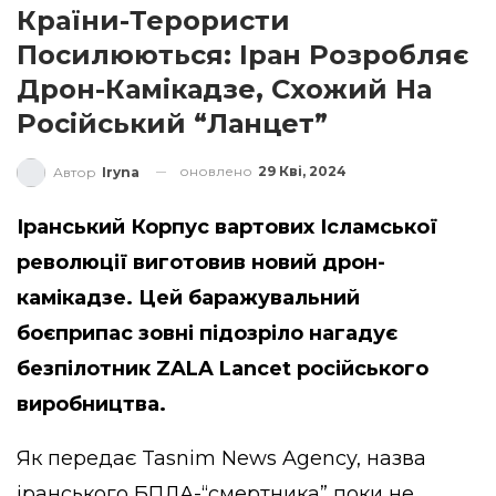
Країни-Терористи
Посилюються: Іран Розробляє
Дрон-Камікадзе, Схожий На
Російський “Ланцет”
оновлено
29 Кві, 2024
Автор
Iryna
Іранський Корпус вартових Ісламської
революції виготовив новий дрон-
камікадзе. Цей баражувальний
боєприпас зовні підозріло нагадує
безпілотник ZALA Lancet російського
виробництва.
Як передає Tasnim News Agency, назва
іранського БПЛА-“смертника” поки не