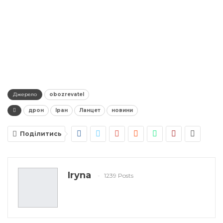
Джерело
obozrevatel
дрон
Іран
Ланцет
новини
Поділитись
Iryna
1239 Posts