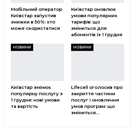
Мобільний оператор
Київстар оновлює
Київстар запустив
умови популярних
знижки в 50%: хто
тарифів: що
може скористатися
зміниться для
абонентів із 1 грудня
НОВИНИ
НОВИНИ
Київстар змінює
Lifecell оголосив про
популярну послугу з
закриття частини
1 грудня: нові умови
послуг і оновлення
та вартість
умов програм: що
зміниться…