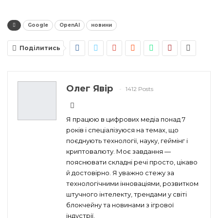
Google
OpenAI
новини
Поділитись
Олег Явір
1412 Posts
Я працюю в цифрових медіа понад 7
років і спеціалізуюся на темах, що
поєднують технології, науку, геймінг і
криптовалюту. Моє завдання —
пояснювати складні речі просто, цікаво
й достовірно. Я уважно стежу за
технологічними інноваціями, розвитком
штучного інтелекту, трендами у світі
блокчейну та новинами з ігрової
індустрії.