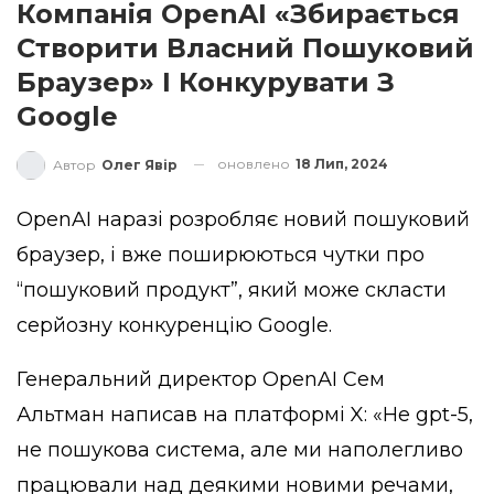
Компанія OpenAI «збирається
Створити Власний Пошуковий
Браузер» І Конкурувати З
Google
оновлено
18 Лип, 2024
Автор
Олег Явір
OpenAI наразі розробляє новий пошуковий
браузер, і вже поширюються чутки про
“пошуковий продукт”, який може скласти
серйозну конкуренцію Google.
Генеральний директор OpenAI Сем
Альтман написав на платформі X: «Не gpt-5,
не пошукова система, але ми наполегливо
працювали над деякими новими речами,