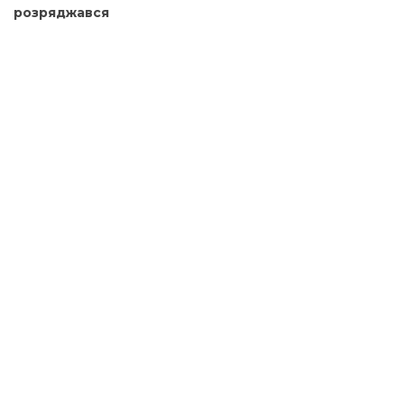
розряджався