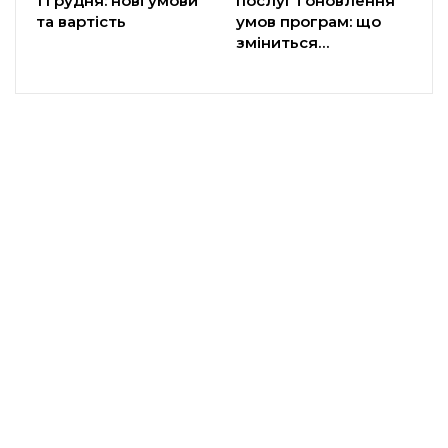
1 грудня: нові умови
послуг і оновлення
та вартість
умов програм: що
зміниться…