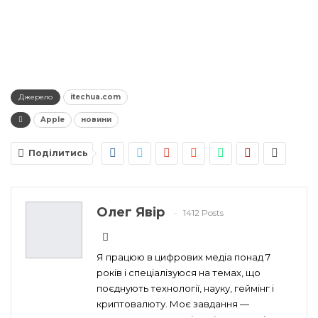
Джерело
itechua.com
Apple
новини
Поділитись
Олег Явір
1412 Posts
Я працюю в цифрових медіа понад 7
років і спеціалізуюся на темах, що
поєднують технології, науку, геймінг і
криптовалюту. Моє завдання —