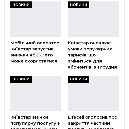
НОВИНИ
НОВИНИ
Мобільний оператор
Київстар оновлює
Київстар запустив
умови популярних
знижки в 50%: хто
тарифів: що
може скористатися
зміниться для
абонентів із 1 грудня
НОВИНИ
НОВИНИ
Київстар змінює
Lifecell оголосив про
популярну послугу з
закриття частини