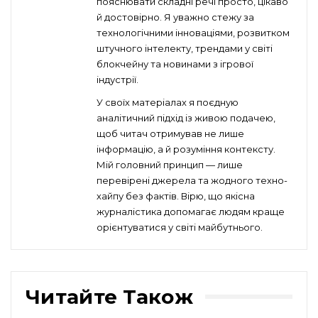
пояснювати складні речі просто, цікаво
й достовірно. Я уважно стежу за
технологічними інноваціями, розвитком
штучного інтелекту, трендами у світі
блокчейну та новинами з ігрової
індустрії.
У своїх матеріалах я поєдную
аналітичний підхід із живою подачею,
щоб читач отримував не лише
інформацію, а й розуміння контексту.
Мій головний принцип — лише
перевірені джерела та жодного техно-
хайпу без фактів. Вірю, що якісна
журналістика допомагає людям краще
орієнтуватися у світі майбутнього.
Читайте Також