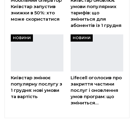
Мобільний оператор
Київстар оновлює
Київстар запустив
умови популярних
знижки в 50%: хто
тарифів: що
може скористатися
зміниться для
абонентів із 1 грудня
НОВИНИ
НОВИНИ
Київстар змінює
Lifecell оголосив про
популярну послугу з
закриття частини
1 грудня: нові умови
послуг і оновлення
та вартість
умов програм: що
зміниться…