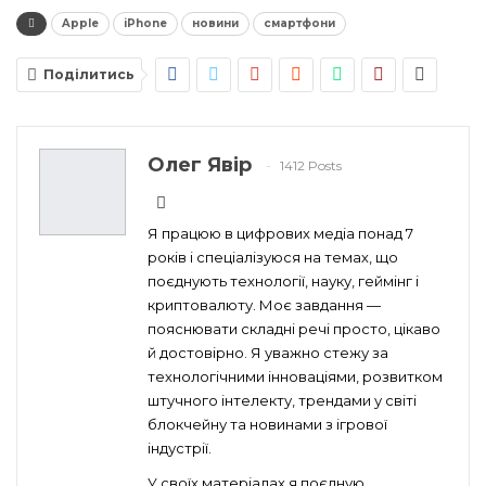
Apple
iPhone
новини
смартфони
Поділитись
Олег Явір
1412 Posts
Я працюю в цифрових медіа понад 7
років і спеціалізуюся на темах, що
поєднують технології, науку, геймінг і
криптовалюту. Моє завдання —
пояснювати складні речі просто, цікаво
й достовірно. Я уважно стежу за
технологічними інноваціями, розвитком
штучного інтелекту, трендами у світі
блокчейну та новинами з ігрової
індустрії.
У своїх матеріалах я поєдную