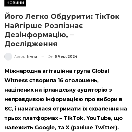
НОВИНИ
Його Легко Обдурити: ТікТок
Найгірше Розпізнає
Дезінформацію, –
Дослідження
On
5 Чер, 2024
Автор
Iryna
Міжнародна агітаційна група Global
Witness створила 16 оголошень,
націлених на ірландську аудиторію з
неправдивою інформацією про вибори в
ЄС, і намагалася отримати їх схвалення на
трьох платформах – TikTok, YouTube, що
належить Google, та X (раніше Twitter).