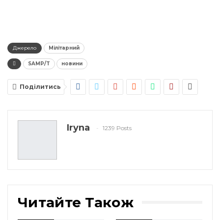
Джерело
Мілітарний
SAMP/T
новини
Поділитись
Iryna
1239 Posts
Читайте Також