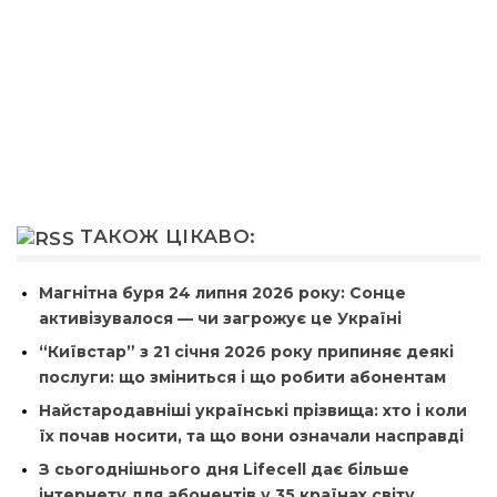
ТАКОЖ ЦІКАВО:
Магнітна буря 24 липня 2026 року: Сонце
активізувалося — чи загрожує це Україні
“Київстар” з 21 січня 2026 року припиняє деякі
послуги: що зміниться і що робити абонентам
Найстародавніші українські прізвища: хто і коли
їх почав носити, та що вони означали насправді
З сьогоднішнього дня Lifecell дає більше
інтернету для абонентів у 35 країнах світу