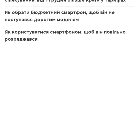
спілкування: від 1 грудня більше країн у тарифах
Як обрати бюджетний смартфон, щоб він не
поступався дорогим моделям
Як користуватися смартфоном, щоб він повільно
розряджався