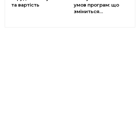
та вартість
умов програм: що
зміниться…