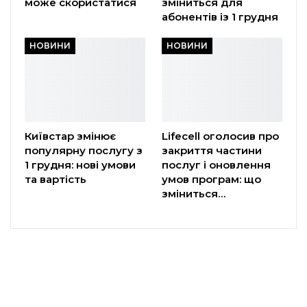
може скористатися
зміниться для
абонентів із 1 грудня
НОВИНИ
НОВИНИ
Київстар змінює
Lifecell оголосив про
популярну послугу з
закриття частини
1 грудня: нові умови
послуг і оновлення
та вартість
умов програм: що
зміниться…