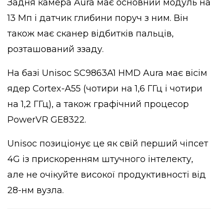
Задня камера Aura має основний модуль на
13 Мп і датчик глибини поруч з ним. Він
також має сканер відбитків пальців,
розташований ззаду.
На базі Unisoc SC9863A1 HMD Aura має вісім
ядер Cortex-A55 (чотири на 1,6 ГГц і чотири
на 1,2 ГГц), а також графічний процесор
PowerVR GE8322.
Unisoc позиціонує це як свій перший чіпсет
4G із прискоренням штучного інтелекту,
але не очікуйте високої продуктивності від
28-нм вузла.