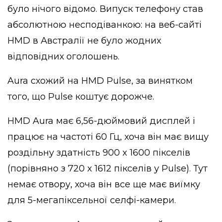
було нічого відомо. Випуск телефону став
абсолютною несподіванкою: на веб-сайті
HMD в Австралії не було жодних
відповідних оголошень.
Aura схожий на HMD Pulse, за винятком
того, що Pulse коштує дорожче.
HMD Aura має 6,56-дюймовий дисплей і
працює на частоті 60 Гц, хоча він має вищу
роздільну здатність 900 x 1600 пікселів
(порівняно з 720 x 1612 пікселів у Pulse). Тут
немає отвору, хоча він все ще має виїмку
для 5-мегапіксельної селфі-камери.