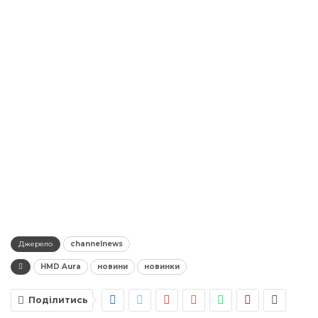
Джерело
channelnews
HMD Aura
новини
новинки
Поділитись