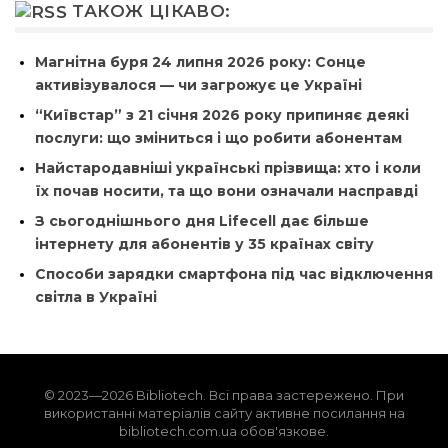
ТАКОЖ ЦІКАВО:
Магнітна буря 24 липня 2026 року: Сонце
активізувалося — чи загрожує це Україні
“Київстар” з 21 січня 2026 року припиняє деякі
послуги: що зміниться і що робити абонентам
Найстародавніші українські прізвища: хто і коли
їх почав носити, та що вони означали насправді
З сьогоднішнього дня Lifecell дає більше
інтернету для абонентів у 35 країнах світу
Способи зарядки смартфона під час відключення
світла в Україні
© 2023—2026 Bibliotech. Всі права застережено. При
використанні матеріалів сайту активне посилання на
bibliotech.com.ua обов'язкове.