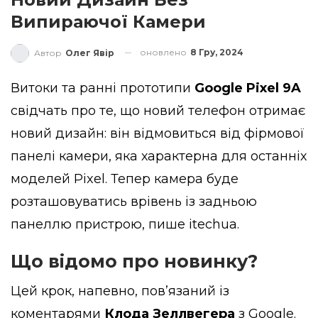
Випираючої Камери
оновлено
8 Гру, 2024
Автор
Олег Явір
Витоки та ранні прототипи
Google Pixel 9A
свідчать про те, що новий телефон отримає
новий дизайн: він відмовиться від фірмової
панелі камери, яка характерна для останніх
моделей Pixel. Тепер камера буде
розташовуватись врівень із задньою
панеллю пристрою,
пише
itechua.
Що відомо про новинку?
Цей крок, напевно, пов’язаний із
коментарями
Клода Зеллвегера
з Google.