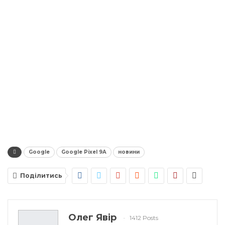
Google
Google Pixel 9A
новини
Поділитись
Олег Явір
1412 Posts