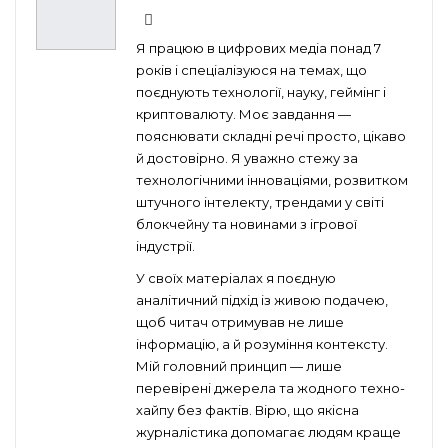
Я працюю в цифрових медіа понад 7
років і спеціалізуюся на темах, що
поєднують технології, науку, геймінг і
криптовалюту. Моє завдання —
пояснювати складні речі просто, цікаво
й достовірно. Я уважно стежу за
технологічними інноваціями, розвитком
штучного інтелекту, трендами у світі
блокчейну та новинами з ігрової
індустрії.
У своїх матеріалах я поєдную
аналітичний підхід із живою подачею,
щоб читач отримував не лише
інформацію, а й розуміння контексту.
Мій головний принцип — лише
перевірені джерела та жодного техно-
хайпу без фактів. Вірю, що якісна
журналістика допомагає людям краще