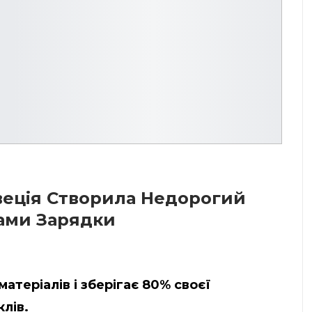
веція Створила Недорогий
лами Зарядки
атеріалів і зберігає 80% своєї
лів.