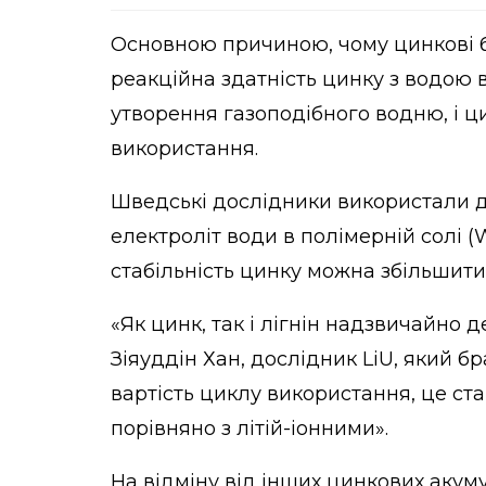
Основною причиною, чому цинкові б
реакційна здатність цинку з водою в
утворення газоподібного водню, і ц
використання.
Шведські дослідники використали д
електроліт води в полімерній солі 
стабільність цинку можна збільшити
«Як цинк, так і лігнін надзвичайно 
Зіяуддін Хан, дослідник LiU, який б
вартість циклу використання, це с
порівняно з літій-іонними».
На відміну від інших цинкових акум