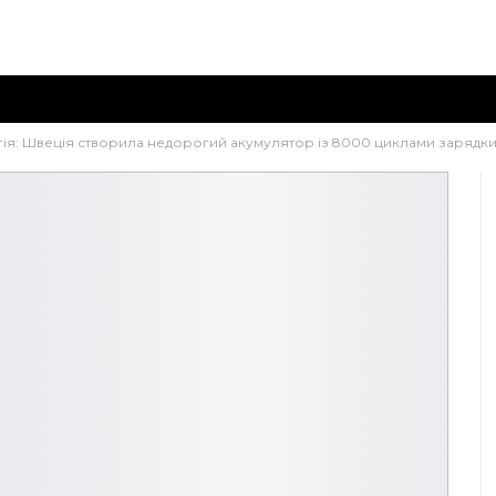
ія: Швеція створила недорогий акумулятор із 8000 циклами зарядк