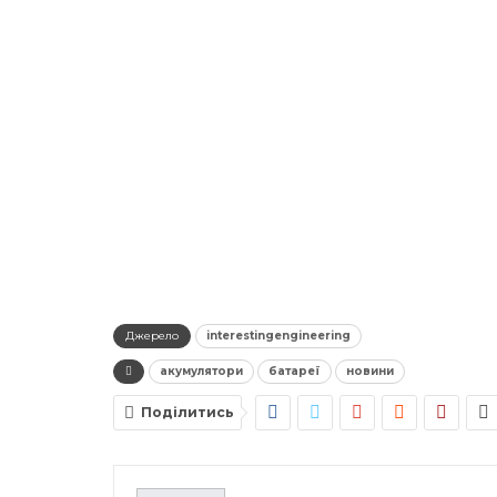
Джерело
interestingengineering
акумулятори
батареї
новини
Поділитись