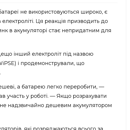
атареї не використовуються широко, є
 електроліті. Ця реакція призводить до
инк в акумуляторі стає непридатним для
ещо інший електроліт під назвою
(WiPSE) і продемонстрували, що
.
дешеві, а батарею легко переробити, —
рав участь у роботі. — Якщо розрахувати
тане надзвичайно дешевим акумулятором
уляторів, які розряджаються всього за