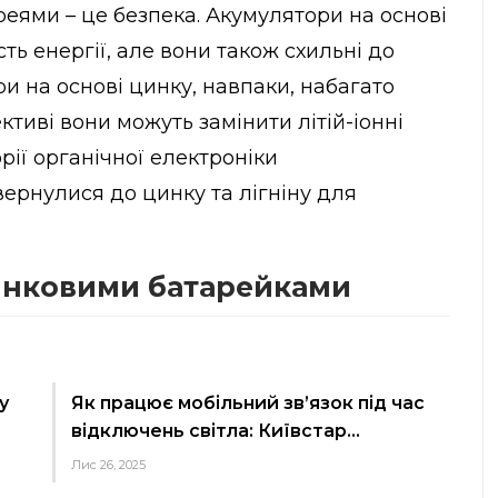
еями – це безпека. Акумулятори на основі
сть енергії, але вони також схильні до
и на основі цинку, навпаки, набагато
ктиві вони можуть замінити літій-іонні
рії органічної електроніки
звернулися до цинку та лігніну для
инковими батарейками
у
Як працює мобільний зв’язок під час
відключень світла: Київстар…
Лис 26, 2025