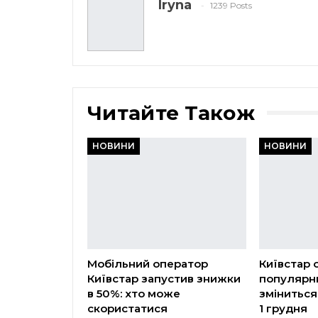
Iryna
1239 Posts
Читайте Також
НОВИНИ
НОВИНИ
Мобільний оператор
Київстар 
Київстар запустив знижки
популярни
в 50%: хто може
зміниться
скористатися
1 грудня