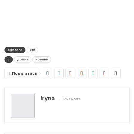
Джерело
ept
дрони
новини
Поділитись
Iryna
1239 Posts