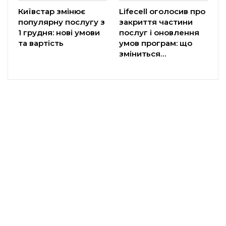
Київстар змінює
Lifecell оголосив про
популярну послугу з
закриття частини
1 грудня: нові умови
послуг і оновлення
та вартість
умов програм: що
зміниться…