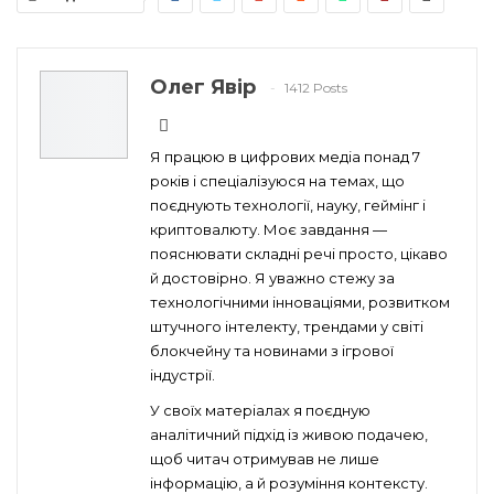
Олег Явір
1412 Posts
Я працюю в цифрових медіа понад 7
років і спеціалізуюся на темах, що
поєднують технології, науку, геймінг і
криптовалюту. Моє завдання —
пояснювати складні речі просто, цікаво
й достовірно. Я уважно стежу за
технологічними інноваціями, розвитком
штучного інтелекту, трендами у світі
блокчейну та новинами з ігрової
індустрії.
У своїх матеріалах я поєдную
аналітичний підхід із живою подачею,
щоб читач отримував не лише
інформацію, а й розуміння контексту.