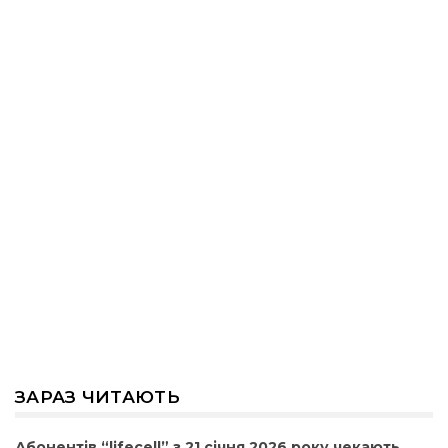
ЗАРАЗ ЧИТАЮТЬ
Абонентів “lifecell” з 21 січня 2026 року чекають