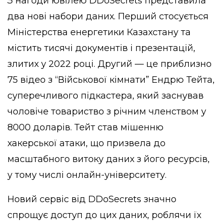
З нагоди ювілею DDoSecrets представила
два нові набори даних. Перший стосується
Міністерства енергетики Казахстану та
містить тисячі документів і презентацій,
злитих у 2022 році. Другий — це приблизно
75 відео з “Військової кімнати” Ендрю Тейта,
суперечливого підкастера, який заснував
чоловіче товариство з річним членством у
8000 доларів. Тейт став мішенню
хакерської атаки, що призвела до
масштабного витоку даних з його ресурсів,
у тому числі онлайн-університету.
Новий сервіс від DDoSecrets значно
спрощує доступ до цих даних, роблячи їх