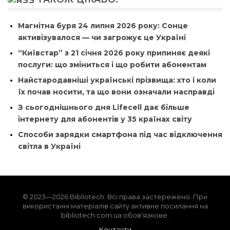
Магнітна буря 24 липня 2026 року: Сонце
активізувалося — чи загрожує це Україні
“Київстар” з 21 січня 2026 року припиняє деякі
послуги: що зміниться і що робити абонентам
Найстародавніші українські прізвища: хто і коли
їх почав носити, та що вони означали насправді
З сьогоднішнього дня Lifecell дає більше
інтернету для абонентів у 35 країнах світу
Способи зарядки смартфона під час відключення
світла в Україні
© 2023—2026 Bibliotech. Всі права застережено. При
використанні матеріалів сайту активне посилання на
bibliotech.com.ua обов'язкове.
Контакти