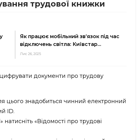
ування трудової книжки
у
Як працює мобільний зв’язок під час
відключень світла: Київстар…
Лис 26, 2025
 оцифрувати документи про трудову
Для цього знадобиться чинний електронний
й ID.
» натисніть «Відомості про трудові