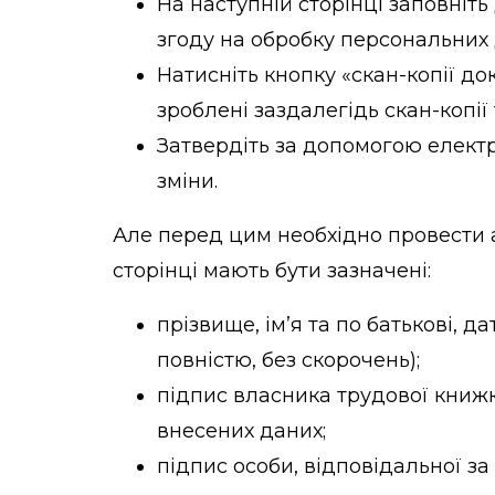
На наступній сторінці заповніть
згоду на обробку персональних 
Натисніть кнопку «скан-копії до
зроблені заздалегідь скан-копії
Затвердіть за допомогою елект
зміни.
Але перед цим необхідно провести а
сторінці мають бути зазначені:
прізвище, ім’я та по батькові, 
повністю, без скорочень);
підпис власника трудової книжк
внесених даних;
підпис особи, відповідальної з