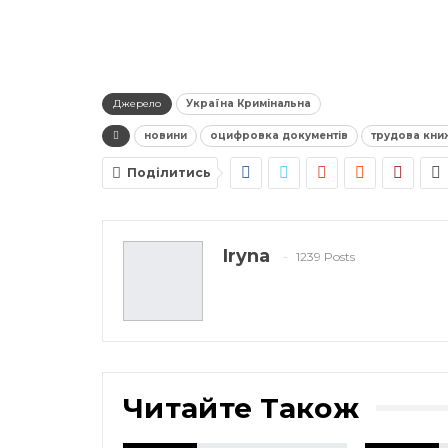
Джерело
Україна Кримінальна
новини
оцифровка документів
трудова кни
Поділитись
Iryna
1239 Posts
Читайте Також