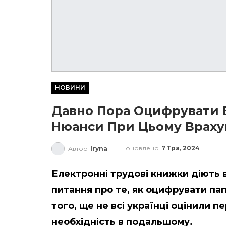
НОВИНИ
Давно Пора Оцифрувати 
Нюанси При Цьому Враху
оновлено
7 Тра, 2024
Автор
Iryna
Електронні трудові книжки діють в 
питання про те, як оцифрувати па
того, ще не всі українці оцінили пе
необхідність в подальшому.