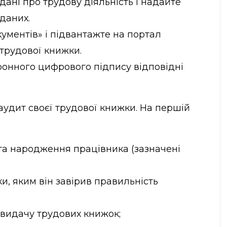
 дані про трудову діяльність і надайте
даних.
кументів» і підвантажте на портал
 трудової книжки.
ронного цифрового підпису відповідні
удит своєї трудової книжки. На першій
дата народження працівника (зазначені
и, яким він завірив правильність
а видачу трудових книжок;