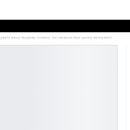
вати вашу трудову книжку: які нюанси при цьому врахувати