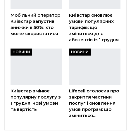
Мобільний оператор
Київстар оновлює
Київстар запустив
умови популярних
знижки в 50%: хто
тарифів: що
може скористатися
зміниться для
абонентів із 1 грудня
НОВИНИ
НОВИНИ
Київстар змінює
Lifecell оголосив про
популярну послугу з
закриття частини
1 грудня: нові умови
послуг і оновлення
та вартість
умов програм: що
зміниться…