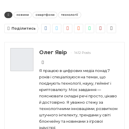
новини
смартфони
технології
Поділитись
Олег Явір
1412 Posts
Я працюю в цифрових медіа понад 7
років і спеціалізуюся на темах, що
поєднують технології, науку, геймінг і
криптовалюту. Моє завдання —
пояснювати складні речі просто, цікаво
й достовірно. Я уважно стежу за
технологічними інноваціями, розвитком
штучного інтелекту, трендами у світі
блокчейну та новинами з ігрової
індустрії.