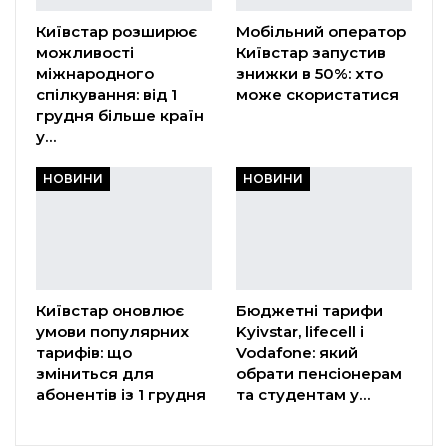
Київстар розширює
Мобільний оператор
можливості
Київстар запустив
міжнародного
знижки в 50%: хто
спілкування: від 1
може скористатися
грудня більше країн
у…
НОВИНИ
НОВИНИ
Київстар оновлює
Бюджетні тарифи
умови популярних
Kyivstar, lifecell і
тарифів: що
Vodafone: який
зміниться для
обрати пенсіонерам
абонентів із 1 грудня
та студентам у…