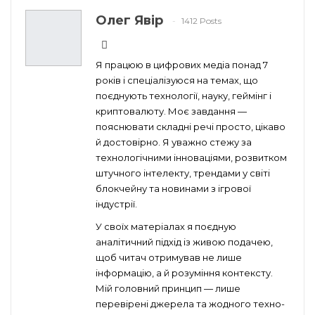
Олег Явір
1412 Posts
Я працюю в цифрових медіа понад 7
років і спеціалізуюся на темах, що
поєднують технології, науку, геймінг і
криптовалюту. Моє завдання —
пояснювати складні речі просто, цікаво
й достовірно. Я уважно стежу за
технологічними інноваціями, розвитком
штучного інтелекту, трендами у світі
блокчейну та новинами з ігрової
індустрії.
У своїх матеріалах я поєдную
аналітичний підхід із живою подачею,
щоб читач отримував не лише
інформацію, а й розуміння контексту.
Мій головний принцип — лише
перевірені джерела та жодного техно-