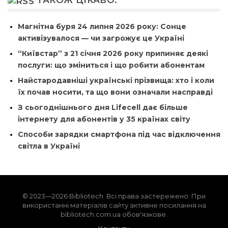
ТАКОЖ ЦІКАВО:
Магнітна буря 24 липня 2026 року: Сонце
активізувалося — чи загрожує це Україні
“Київстар” з 21 січня 2026 року припиняє деякі
послуги: що зміниться і що робити абонентам
Найстародавніші українські прізвища: хто і коли
їх почав носити, та що вони означали насправді
З сьогоднішнього дня Lifecell дає більше
інтернету для абонентів у 35 країнах світу
Способи зарядки смартфона під час відключення
світла в Україні
© 2023—2026 Bibliotech. Всі права застережено. При
використанні матеріалів сайту активне посилання на
bibliotech.com.ua обов'язкове.