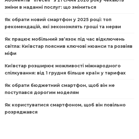
Абонентів “lifecell” з 21 січня 2026 року чекають
зміни в наданні послуг: що зміниться
Як обрати новий смартфон у 2025 році: топ
рекомендацій, які зекономлять гроші та нерви
Як працює мобільний зв’язок під час відключень
світла: Київстар пояснив ключові нюанси та розвіяв
міфи
Київстар розширює можливості міжнародного
спілкування: від 1 грудня більше країн у тарифах
Як обрати бюджетний смартфон, щоб він не
поступався дорогим моделям
Як користуватися смартфоном, щоб він повільно
розряджався