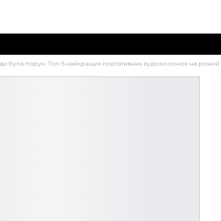
и була поруч: Топ-5 найкращих портативних аудіоколонок на різний