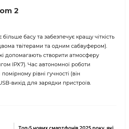
oom 2
 більше басу та забезпечує кращу чіткість
двома твітерами та одним сабвуфером).
які допомагають створити атмосферу
гом IPX7). Час автономної роботи
помірному рівні гучності (він
USB-вихід для зарядки пристроїв.
Топ-5 нових смартфонів 2025 року, які