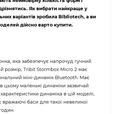
ають неймовірну кількість форм і
ідрізнятись. Як вибрати найкраще у
ьних варіантів зробила
Bibliotech
, а ви
моделей дійсно варто купити.
нка, яка забезпечує напрочуд гучний
розмір, Tribit Stormbox Micro 2 має
ональний міні-динамік Bluetooth. Має
 в цьому маленькі динаміки зазвичай
і характеристики динаміка в цій моделі,
ує вражаючі баси для такої невеликої
годин.