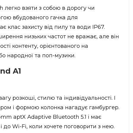
 легко взяти з собою в дорогу чи
огою вбудованого гачка для
є клас захисту від пилу та води IP67.
ширення низьких частот не вражає, але він
ості контенту, орієнтованого на
бо народної та поп-музики.
nd A1
агу розкоші, стилю та індивідуальності. І
міром і формою колонка нагадує гамбургер.
m aptX Adaptive Bluetooth 5.1 і має
 до Wi-Fi, коли хочете поговорити з нею.