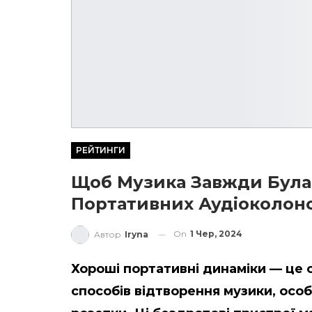
РЕЙТИНГИ
Щоб Музика Завжди Була
Портативних Аудіоколон
On
1 Чер, 2024
Автор
Iryna
Хороші портативні динаміки — це 
способів відтворення музики, осо