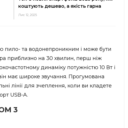
коштують дешево, а якість гарна
Лис 12, 2025
стю пило- та водонепроникним і може бути
ра приблизно на 30 хвилин, перш ніж
кочастотному динаміку потужністю 10 Вт і
він має широке звучання. Прогумована
ьні лінії для зчеплення, коли ви кладете
порт USB-A.
OOM 3