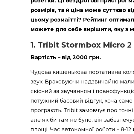
розетки. Ці бездротові пристрої м
розмірів, та й ціна може суттєво в
цьому розмаїтті? Рейтинг оптимал
можете для себе вирішити, яку з 
1. Tribit Stormbox Micro 2
Вартість – від 2000 грн.
Чудова кишенькова портативна коло
звук. Враховуючи надзвичайно малий 
якісний за звучанням і повнофункці
потужний басовий відгук, хоча саме
програють. Tribit замовчує про точн
але як би там не було, він забезпеч
площі. Час автономної роботи – 8-12 