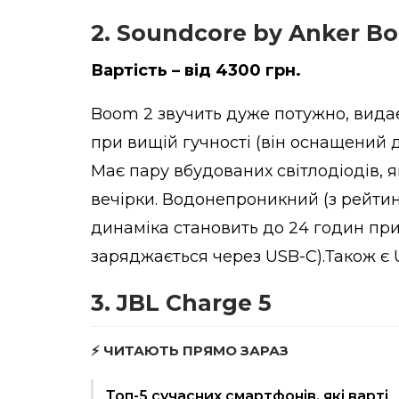
2. Soundcore by Anker B
Вартість – від 4300 грн.
Boom 2 звучить дуже потужно, видає
при вищій гучності (він оснащений 
Має пару вбудованих світлодіодів, 
вечірки. Водонепроникний (з рейтин
динаміка становить до 24 годин при 
заряджається через USB-C).Також є 
3. JBL Charge 5
⚡ ЧИТАЮТЬ ПРЯМО ЗАРАЗ
Топ-5 сучасних смартфонів, які варті