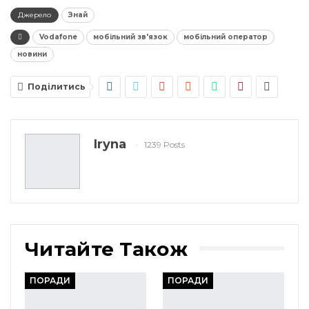
Джерело
Знай
Vodafone
мобільний зв'язок
мобільний оператор
новини
Поділитись
Iryna
1239 Posts
Читайте Також
ПОРАДИ
ПОРАДИ