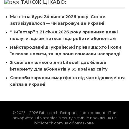
ТАКОЖ ЦІКАВО:
Магнітна буря 24 липня 2026 року: Сонце
активізувалося — чи загрожує це Україні
“Київстар” з 21 січня 2026 року припиняє деякі
послуги: що зміниться і що робити абонентам
Найстародавніші українські прізвища: хто і коли
їх почав носити, та що вони означали насправді
З сьогоднішнього дня Lifecell дає більше
інтернету для абонентів у 35 країнах світу
Способи зарядки смартфона під час відключення
світла в Україні
© 2023—2026 Bibliotech. Всі права застережено. При
використанні матеріалів сайту активне посилання на
bibliotech.com.ua обов'язкове.