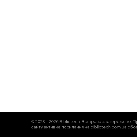
© 2023—2026 Bibliotech. Всі права застережено. П
сайту активне посилання на bibliotech.com.ua обо