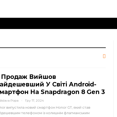
 Продаж Вийшов
айдешевший У Світі Android-
мартфон На Snapdragon 8 Gen 3
dislava Popa
Гру 17, 2024
nor випустила новий смартфон Honor GT, який став
йдешевшим телефоном із колишнім флагманським