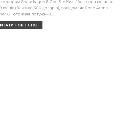
оцесором Snapdragon 8 Gen 3. У Китаї його ціна складає
99 юанів (близько 300 доларів), повідомляє Fone Arena.
nor GT отримав потужний…
ИТАТИ ПОВНІСТЮ...