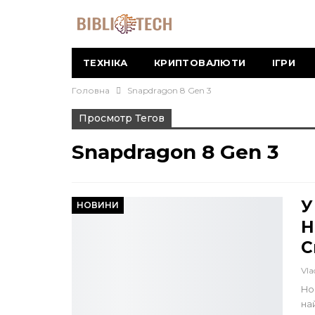
ТЕХНІКА
КРИПТОВАЛЮТИ
ІГРИ
Головна
Snapdragon 8 Gen 3
Просмотр Тегов
Snapdragon 8 Gen 3
У
НОВИНИ
Н
С
Vla
Ho
на