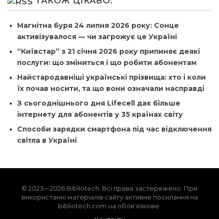
ТАКОЖ ЦІКАВО:
Магнітна буря 24 липня 2026 року: Сонце
активізувалося — чи загрожує це Україні
“Київстар” з 21 січня 2026 року припиняє деякі
послуги: що зміниться і що робити абонентам
Найстародавніші українські прізвища: хто і коли
їх почав носити, та що вони означали насправді
З сьогоднішнього дня Lifecell дає більше
інтернету для абонентів у 35 країнах світу
Способи зарядки смартфона під час відключення
світла в Україні
© 2023—2026 Bibliotech. Всі права застережено. При
використанні матеріалів сайту активне посилання на
bibliotech.com.ua обов'язкове.