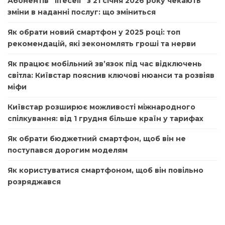
Абонентів “lifecell” з 21 січня 2026 року чекають
зміни в наданні послуг: що зміниться
Як обрати новий смартфон у 2025 році: топ
рекомендацій, які зекономлять гроші та нерви
Як працює мобільний зв’язок під час відключень
світла: Київстар пояснив ключові нюанси та розвіяв
міфи
Київстар розширює можливості міжнародного
спілкування: від 1 грудня більше країн у тарифах
Як обрати бюджетний смартфон, щоб він не
поступався дорогим моделям
Як користуватися смартфоном, щоб він повільно
розряджався