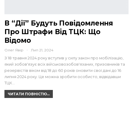
В “Дії” Будуть Повідомлення
Про Штрафи Від ТЦК: Що
Відомо
Олег Явір
Лип 21, 2024
З 18 травня 2024 року вступив у силу закон про мобілізацію,
який зобов'язує всіх військовозобов'язаних, призовників та
резервістів віком від 18 до 60 років оновити свої дані до 16
липня 2024 року. Це можна зробити особисто, відвідавши
ТЦК…
ЧИТАТИ ПОВНІСТЮ...