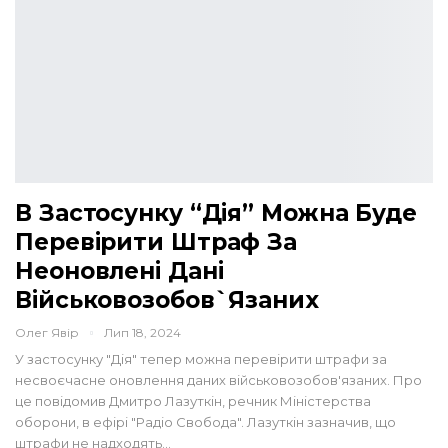
В Застосунку “Дія” Можна Буде
Перевірити Штраф За
Неоновлені Дані
Військовозобов`язаних
Олег Явір
Лип 18, 2024
У застосунку "Дія" тепер можна перевірити штрафи за
несвоєчасне оновлення даних військовозобов'язаних. Про
це повідомив Дмитро Лазуткін, речник Міністерства
оборони, в ефірі "Радіо Свобода". Лазуткін зазначив, що
штрафи не надходять…