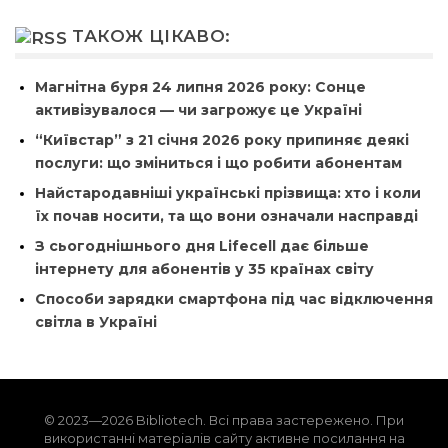
ТАКОЖ ЦІКАВО:
Магнітна буря 24 липня 2026 року: Сонце
активізувалося — чи загрожує це Україні
“Київстар” з 21 січня 2026 року припиняє деякі
послуги: що зміниться і що робити абонентам
Найстародавніші українські прізвища: хто і коли
їх почав носити, та що вони означали насправді
З сьогоднішнього дня Lifecell дає більше
інтернету для абонентів у 35 країнах світу
Способи зарядки смартфона під час відключення
світла в Україні
© 2023—2026 Bibliotech. Всі права застережено. При
використанні матеріалів сайту активне посилання на