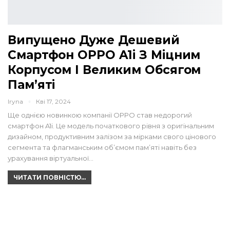
Випущено Дуже Дешевий
Смартфон OPPO A1i З Міцним
Корпусом І Великим Обсягом
Пам’яті
Iryna
Кві 17, 2024
Ще однією новинкою компанії OPPO став недорогий
смартфон A1i. Це модель початкового рівня з оригінальним
дизайном, продуктивним залізом за мірками свого цінового
сегмента та флагманським об’ємом пам’яті навіть без
урахування віртуальної…
ЧИТАТИ ПОВНІСТЮ...