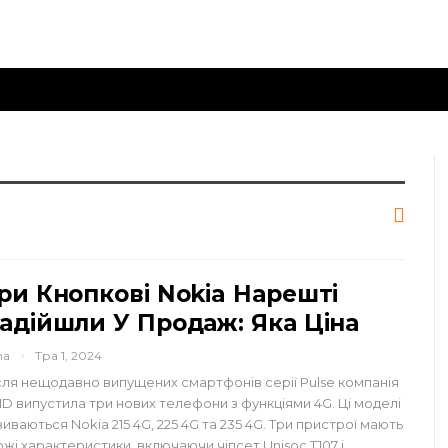
ри Кнопкові Nokia Нарешті
адійшли У Продаж: Яка Ціна
na
Тра 1, 2024
сля нещодавно випущених смартфонів серії Pulse компанія
D випустила три нових телефони з функціями 4G. Ці моделі
зиваються Nokia 215 4G, 225 4G та 235 4G. Три пристрої мають
ожі характеристики, включаючи чіпсет Unisoc T107 і…