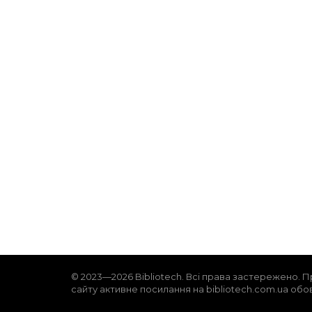
© 2023—2026 Bibliotech. Всі права застережено. П
сайту активне посилання на bibliotech.com.ua обо