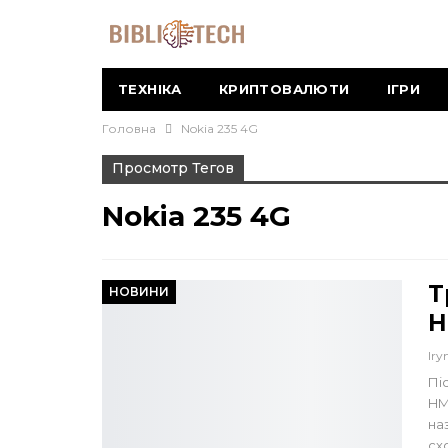
ТЕХНІКА
КРИПТОВАЛЮТИ
ІГРИ
Головна
Nokia 235 4G
Просмотр Тегов
Nokia 235 4G
Т
НОВИНИ
Н
Iry
Пі
HM
на
сх