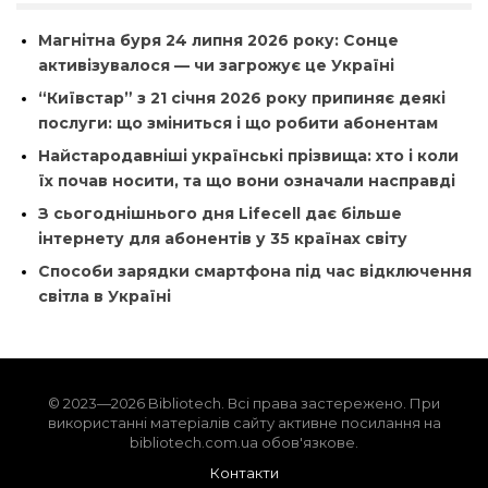
Магнітна буря 24 липня 2026 року: Сонце
активізувалося — чи загрожує це Україні
“Київстар” з 21 січня 2026 року припиняє деякі
послуги: що зміниться і що робити абонентам
Найстародавніші українські прізвища: хто і коли
їх почав носити, та що вони означали насправді
З сьогоднішнього дня Lifecell дає більше
інтернету для абонентів у 35 країнах світу
Способи зарядки смартфона під час відключення
світла в Україні
© 2023—2026 Bibliotech. Всі права застережено. При
використанні матеріалів сайту активне посилання на
bibliotech.com.ua обов'язкове.
Контакти