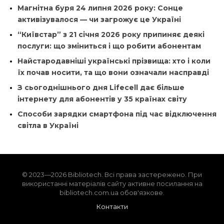
Магнітна буря 24 липня 2026 року: Сонце
активізувалося — чи загрожує це Україні
“Київстар” з 21 січня 2026 року припиняє деякі
послуги: що зміниться і що робити абонентам
Найстародавніші українські прізвища: хто і коли
їх почав носити, та що вони означали насправді
З сьогоднішнього дня Lifecell дає більше
інтернету для абонентів у 35 країнах світу
Способи зарядки смартфона під час відключення
світла в Україні
© 2023—2026 Bibliotech. Всі права застережено. При
використанні матеріалів сайту активне посилання на
bibliotech.com.ua обов'язкове.
Контакти