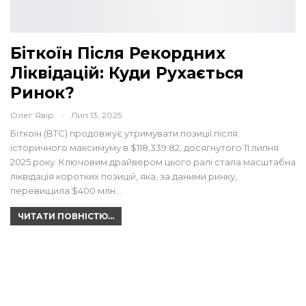
Біткоїн Після Рекордних
Ліквідацій: Куди Рухається
Ринок?
Олег Явір
Лип 13, 2025
Біткоїн (BTC) продовжує утримувати позиції після
історичного максимуму в $118,339.82, досягнутого 11 липня
2025 року. Ключовим драйвером цього ралі стала масштабна
ліквідація коротких позицій, яка, за даними ринку,
перевищила $400 млн…
ЧИТАТИ ПОВНІСТЮ...