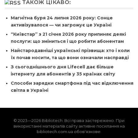
ТАКОЖ ЦІКАВО:
Магнітна буря 24 липня 2026 року: Сонце
активізувалося — чи загрожує це Україні
“Київстар” з 21 січня 2026 року припиняє деякі
послуги: що зміниться і що робити абонентам
Найстародавніші українські прізвища: хто і коли
їх почав носити, та що вони означали насправді
З сьогоднішнього дня Lifecell дає більше
інтернету для абонентів у 35 країнах світу
Способи зарядки смартфона під час відключення
світла в Україні
© 2023—2026 Bibliotech. Всі права застережено. При
використанні матеріалів сайту активне посилання на
bibliotech.com.ua обов'язкове.