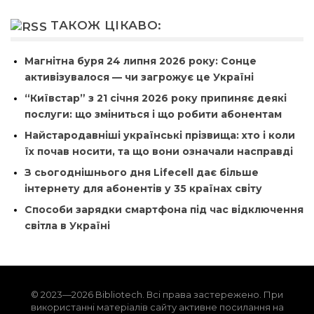
ТАКОЖ ЦІКАВО:
Магнітна буря 24 липня 2026 року: Сонце
активізувалося — чи загрожує це Україні
“Київстар” з 21 січня 2026 року припиняє деякі
послуги: що зміниться і що робити абонентам
Найстародавніші українські прізвища: хто і коли
їх почав носити, та що вони означали насправді
З сьогоднішнього дня Lifecell дає більше
інтернету для абонентів у 35 країнах світу
Способи зарядки смартфона під час відключення
світла в Україні
© 2023—2026 Bibliotech. Всі права застережено. При
використанні матеріалів сайту активне посилання на