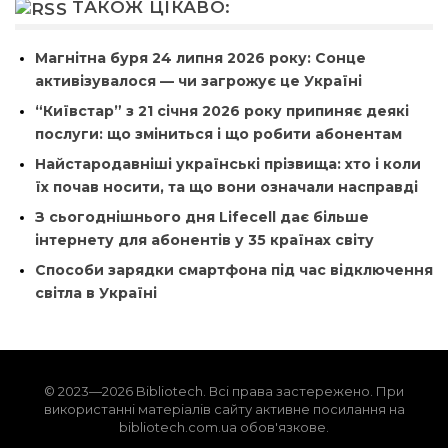
ТАКОЖ ЦІКАВО:
Магнітна буря 24 липня 2026 року: Сонце
активізувалося — чи загрожує це Україні
“Київстар” з 21 січня 2026 року припиняє деякі
послуги: що зміниться і що робити абонентам
Найстародавніші українські прізвища: хто і коли
їх почав носити, та що вони означали насправді
З сьогоднішнього дня Lifecell дає більше
інтернету для абонентів у 35 країнах світу
Способи зарядки смартфона під час відключення
світла в Україні
© 2023—2026 Bibliotech. Всі права застережено. При
використанні матеріалів сайту активне посилання на
bibliotech.com.ua обов'язкове.