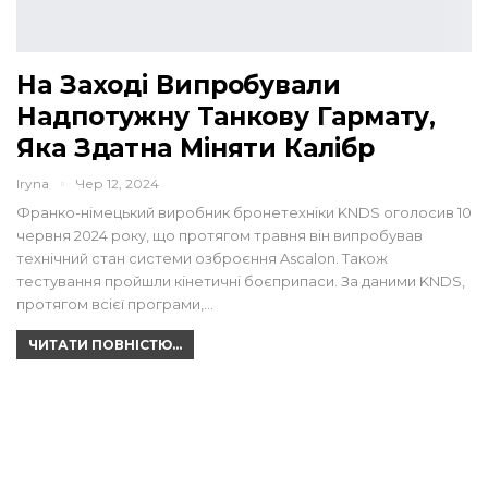
На Заході Випробували
Надпотужну Танкову Гармату,
Яка Здатна Міняти Калібр
Iryna
Чер 12, 2024
Франко-німецький виробник бронетехніки KNDS оголосив 10
червня 2024 року, що протягом травня він випробував
технічний стан системи озброєння Ascalon. Також
тестування пройшли кінетичні боєприпаси. За даними KNDS,
протягом всієї програми,…
ЧИТАТИ ПОВНІСТЮ...