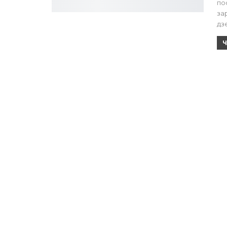
по
за
дз
Ч