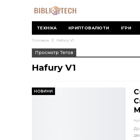
ТЕХНІКА
КРИПТОВАЛЮТИ
ІГРИ
Головна
Hafury V1
Просмотр Тегов
Hafury V1
C
НОВИНИ
С
M
Iry
До
дв