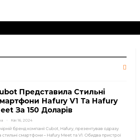
ubot Представила Стильні
мартфони Hafury V1 Та Hafury
eet За 150 Доларів
na
Кві 16, 2024
чірній бренд компанії Cubot, Hafury, презентував одразу
а стильні смартфони – Hafury Meet та V1. Обидва пристрої