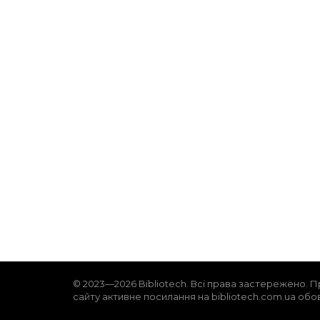
© 2023—2026 Bibliotech. Всі права застережено. П
сайту активне посилання на bibliotech.com.ua обо