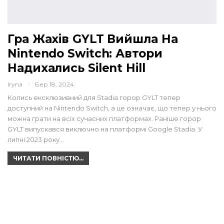
Гра Жахів GYLT Вийшла На
Nintendo Switch: Автори
Надихались Silent Hill
Iryna
Бер 18, 2024
Колись ексклюзивний для Stadia горор GYLT тепер
доступний на Nintendo Switch, а це означає, що тепер у нього
можна грати на всіх сучасних платформах. Раніше горор
GYLT випускався виключно на платформі Google Stadia. У
липні 2023 року…
ЧИТАТИ ПОВНІСТЮ...