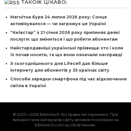
ТАКОЖ ЦІКАВО:
Магнітна буря 24 липня 2026 року: Сонце
активізувалося — чи загрожує це Україні
“Київстар” з 21 січня 2026 року припиняє деякі
послуги: що зміниться і що робити абонентам
Найстародавніші українські прізвища: хто і коли
їх почав носити, та що вони означали насправді
З сьогоднішнього дня Lifecell дає більше
інтернету для абонентів у 35 країнах світу
Способи зарядки смартфона під час відключення
світла в Україні
© 2023—2026 Bibliotech. Всі права застережено. При
використанні матеріалів сайту активне посилання на
bibliotech.com.ua обов'язкове.